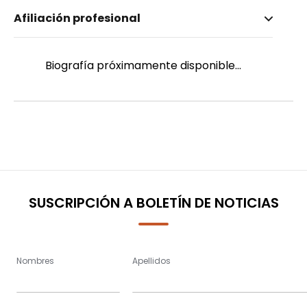
Nombre invertido
Afiliación profesional
Hernández Mendieta, Julia
Género
Femenino
Biografía próximamente disponible...
SUSCRIPCIÓN A BOLETÍN DE NOTICIAS
Nombres
Apellidos