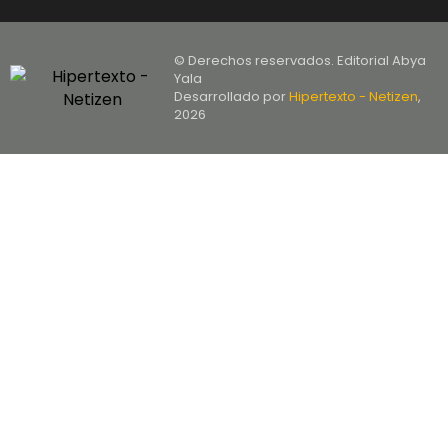
© Derechos reservados. Editorial Abya
Yala
Desarrollado por
Hipertexto - Netizen
,
2026