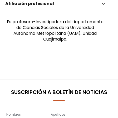
Afiliación profesional
Honono, Linda
Género
Femenino
Es profesora-Investigadora del departamento
de Ciencias Sociales de la Universidad
Autónoma Metropolitana (UAM), Unidad
Cuajimalpa.
SUSCRIPCIÓN A BOLETÍN DE NOTICIAS
Nombres
Apellidos