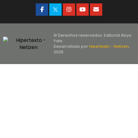
© Derechos reservados. Editorial Abya
Yala
Desarrollado por
Hipertexto - Netizen
,
2026