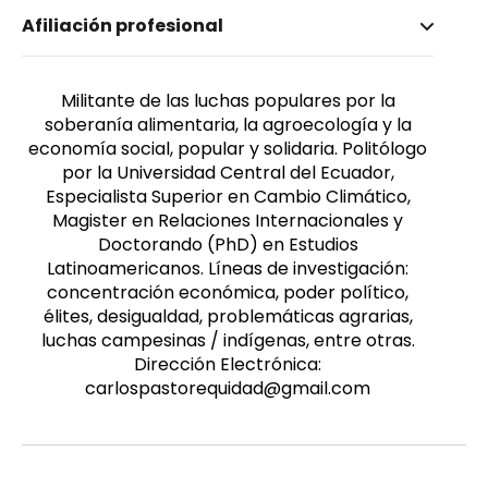
Nombre invertido
Afiliación profesional
Pástor Pazmiño, Carlos
Género
Masculino
Militante de las luchas populares por la
soberanía alimentaria, la agroecología y la
economía social, popular y solidaria. Politólogo
por la Universidad Central del Ecuador,
Especialista Superior en Cambio Climático,
Magister en Relaciones Internacionales y
Doctorando (PhD) en Estudios
Latinoamericanos. Líneas de investigación:
concentración económica, poder político,
élites, desigualdad, problemáticas agrarias,
luchas campesinas / indígenas, entre otras.
Dirección Electrónica:
carlospastorequidad@gmail.com