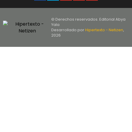
© Derechos reservados. Editorial Abya
Yala
Desarrollado por
Hipertexto - Netizen
,
2026