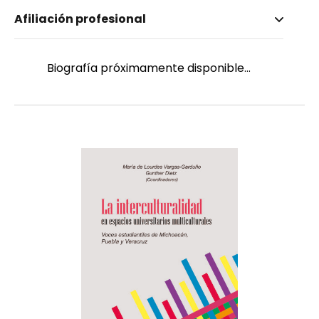
Nombre invertido
Afiliación profesional
Castro Valdovinos, Irma Leticia
Género
Femenino
Biografía próximamente disponible...