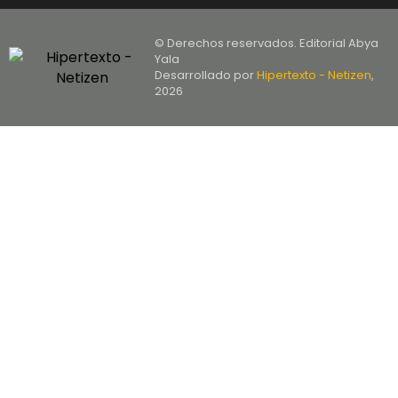
© Derechos reservados. Editorial Abya
Yala
Desarrollado por
Hipertexto - Netizen
,
2026