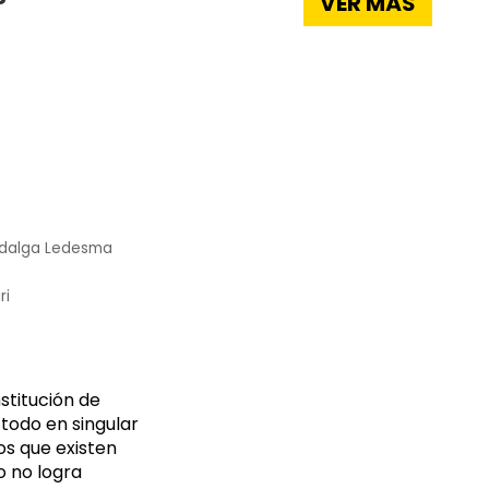
VER MÁS
Hidalga Ledesma
ri
stitución de
todo en singular
os que existen
o no logra