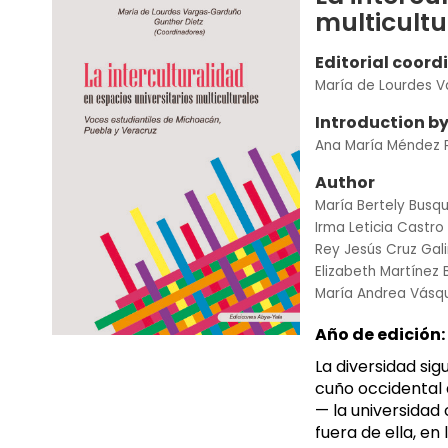
multicultu
Editorial coord
María de Lourdes 
Introduction b
Ana María Méndez 
Author
María Bertely Busq
Irma Leticia Castro
Rey Jesús Cruz Gal
Elizabeth Martínez
María Andrea Vás
Año de edición:
La diversidad si
cuño occidental 
— la universidad
fuera de ella, e