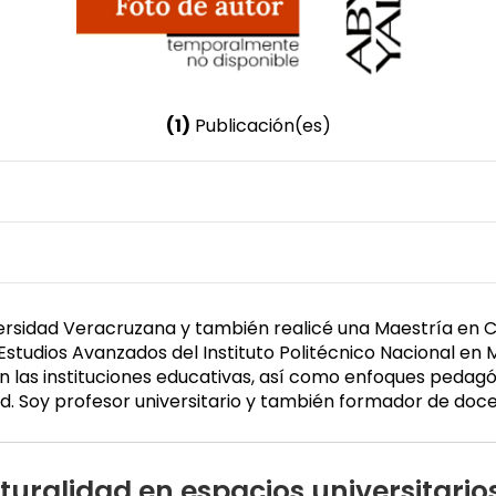
(1)
Publicación(es)
Nombre invertido
Cruz Galindo, Rey Jesús
Género
Masculino
versidad Veracruzana y también realicé una Maestría en C
Estudios Avanzados del Instituto Politécnico Nacional en 
en las instituciones educativas, así como enfoques peda
ad. Soy profesor universitario y también formador de doc
lturalidad en espacios universitario