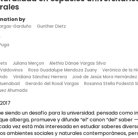
rales
ination by
Vargas-Garduño
Gunther Dietz
y
Puga
uets
Juliana Merçon
Alethia Dánae Vargas Silva
 Valdovinos
Rosa Guadalupe Mendoza Zuany
Verónica de la 
indo
Viridiana Sánchez Herrera
José de Jesús Mora Hernández
 Buenabad
Gerardo del Rosal Vargas
Rosanna Stella Podestá Si
quez Ahumada
2017
gue siendo un desafío para la universidad. pensada como in
que alberga, promueve y difunde “el” canon “del” saber —
 cada vez está más interesada en estudiar saberes divers
n los ambientes sociales y naturales contemporáneos, per