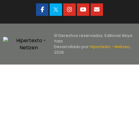
© Derechos reservados. Editorial Abya
Yala
Desarrollado por
Hipertexto - Netizen
,
2026