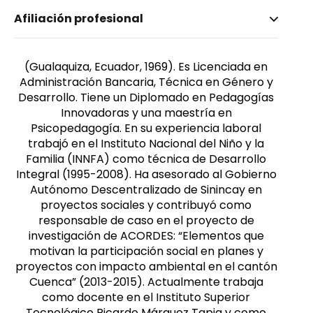
Nombre invertido
Afiliación profesional
Piedra Martínez, Ana Beatriz
Género
Femenino
(Gualaquiza, Ecuador, 1969). Es Licenciada en
Administración Bancaria, Técnica en Género y
Desarrollo. Tiene un Diplomado en Pedagogías
Innovadoras y una maestría en
Psicopedagogía. En su experiencia laboral
trabajó en el Instituto Nacional del Niño y la
Familia (INNFA) como técnica de Desarrollo
Integral (1995-2008). Ha asesorado al Gobierno
Autónomo Descentralizado de Sinincay en
proyectos sociales y contribuyó como
responsable de caso en el proyecto de
investigación de ACORDES: “Elementos que
motivan la participación social en planes y
proyectos con impacto ambiental en el cantón
Cuenca” (2013-2015). Actualmente trabaja
como docente en el Instituto Superior
Tecnológico Ricardo Márquez Tapia y como