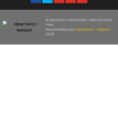
© Derechos reservados. Editorial Abya
Yala
Desarrollado por
Hipertexto - Netizen
,
2026