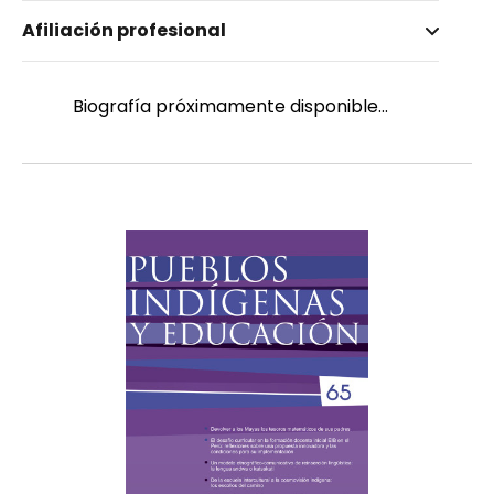
Nombre invertido
Afiliación profesional
Salazar Proaño, Diana
Género
Femenino
Biografía próximamente disponible...