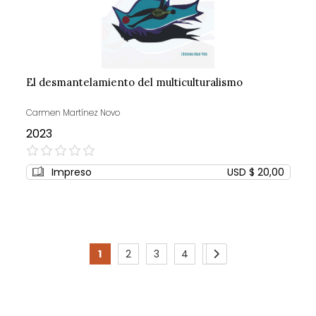
El desmantelamiento del multiculturalismo
Carmen Martínez Novo
2023
0%
Impreso
USD $ 20,00
Page
1
2
3
4
5
You're
Page
Page
Page
Page
Page
Siguiente
currently
reading