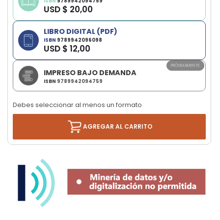
the
ISBN
9789942094759
USD $ 20,00
images
gallery
LIBRO DIGITAL (PDF)
ISBN
9789942096098
USD $ 12,00
PRÓXIMAMENTE
IMPRESO BAJO DEMANDA
ISBN
9789942094759
Debes seleccionar al menos un formato
AGREGAR AL CARRITO