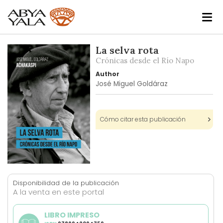
Skip
La selva rota
to
Crónicas desde el Río Napo
the
Author
end
José Miguel Goldáraz
of
the
images
Cómo citar esta publicación
gallery
Skip
to
Disponibilidad de la publicación
the
A la venta en este portal
beginning
of
LIBRO IMPRESO