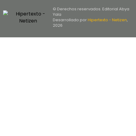
© Derechos reservados. Editorial Abya
Yala
Desarrollado por
Hipertexto - Netizen
,
2026