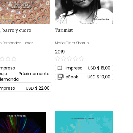
 barro y cuero
Tarimiat
o Fernández Juárez
María Clara Sharupi
2019
0%
Impreso
Impreso
USD $ 15,00
bajo
Próximamente
eBook
USD $ 10,00
demanda
Impreso
USD $ 22,00