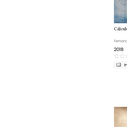
Cálcul
Fernand
2018
0%
I