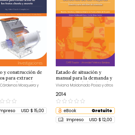
o y construcción de
Estado de situación y
os para extraer
manual para la demanda y
 de los frutos de
restitución de los derechos
 Cárdenas Mosquera y
Viviana Maldonado Posso y otros
a y morete
de las mujeres
2014
0%
Impreso
USD $ 15,00
eBook
Gratuito
Impreso
USD $ 12,00