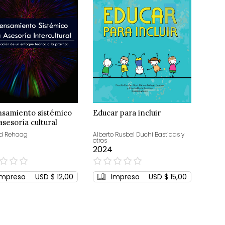
nsamiento sistémico
Educar para incluir
asesoría cultural
d Rehaag
Alberto Rusbel Duchi Bastidas y
otros
2024
0%
Impreso
USD $ 12,00
Impreso
USD $ 15,00