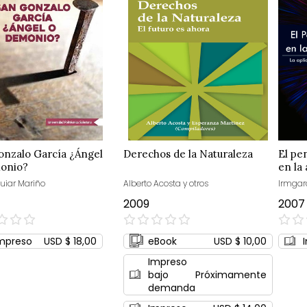
onzalo García ¿Ángel
Derechos de la Naturaleza
El pe
onio?
en la 
uiar Mariño
Alberto Acosta y otros
Irmgar
2009
2007
0%
0%
mpreso
USD $ 18,00
eBook
USD $ 10,00
Impreso
bajo
Próximamente
demanda