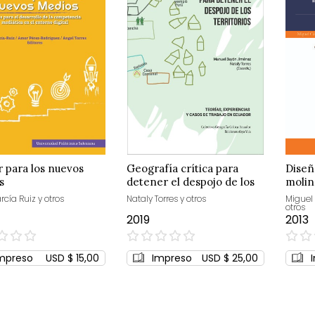
 para los nuevos
Geografía crítica para
Diseñ
s
detener el despojo de los
molin
territorios
aceite
cía Ruiz y otros
Nataly Torres y otros
Miguel
otros
chont
2019
2013
0%
0%
mpreso
USD $ 15,00
Impreso
USD $ 25,00