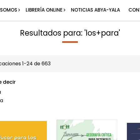
 SOMOS
LIBRERÍA ONLINE
NOTICIAS ABYA-YALA
CON
Resultados para: 'los+para'
icaciones
1
-
24
de
663
e decir
a
la