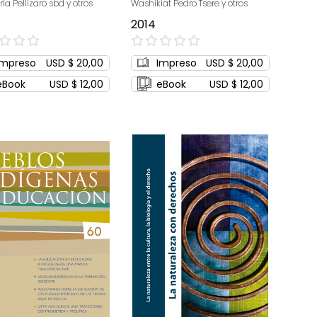
ría Pellizaro sbd y otros
Washikiat Pedro Tsere y otros
2014
0%
Impreso
USD $ 20,00
Impreso
USD $ 20,00
eBook
USD $ 12,00
eBook
USD $ 12,00