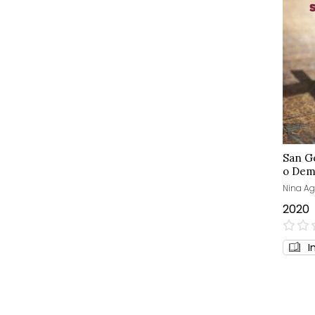
San G
o Dem
Nina Ag
2020
0%
I