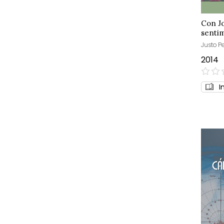
Con Jo
senti
Justo Pe
2014
0%
I