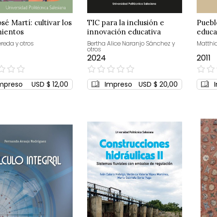
sé Martí: cultivar los
TIC para la inclusión e
Puebl
mientos
innovación educativa
educa
reda y otros
Bertha Alice Naranjo Sánchez y
Matthi
otros
2024
2011
0%
0%
mpreso
USD $ 12,00
Impreso
USD $ 20,00