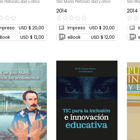
ía Pellizaro sbd y otros
Siro María Pellizaro sbd y otros
Siro Ma
2014
2014
0%
0%
mpreso
USD $ 20,00
Impreso
USD $ 20,00
Book
USD $ 12,00
eBook
USD $ 12,00