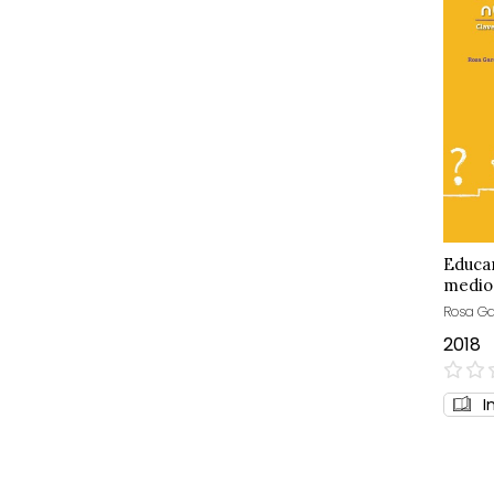
Educar
medio
Rosa Gar
2018
0%
I