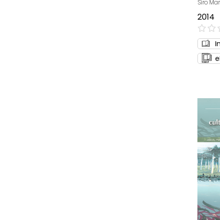
Siro Mar
2014
0%
I
e