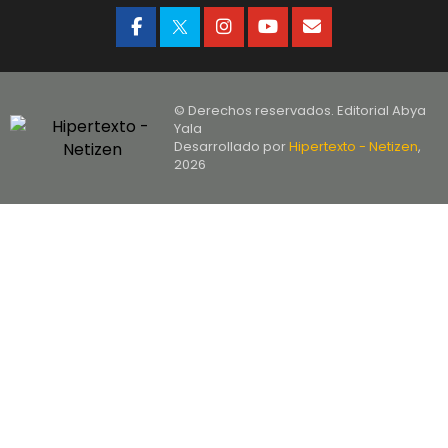
© Derechos reservados. Editorial Abya
Yala
Desarrollado por
Hipertexto - Netizen
,
2026