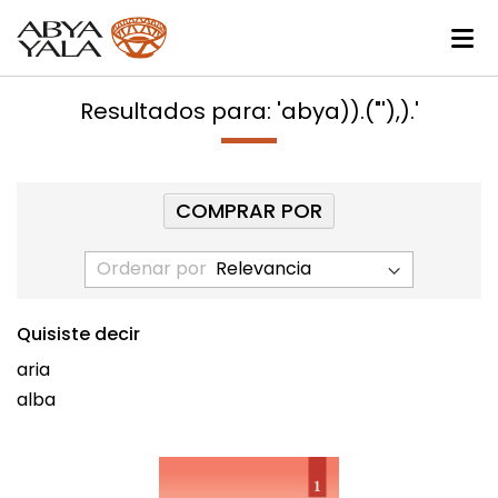
Resultados para: 'abya)).("'),).'
COMPRAR POR
Ordenar por
Quisiste decir
aria
alba