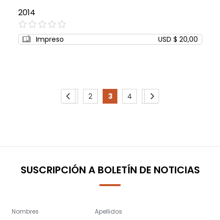
2014
0%
Impreso
USD $ 20,00
Page
1
2
3
4
5
Page
Previous
Page
Page
You're
Page
Page
Page
Siguiente
currently
reading
page
SUSCRIPCIÓN A BOLETÍN DE NOTICIAS
Nombres
Apellidos