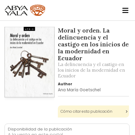
Skip
Moral y orden. La
to
delincuencia y el
the
castigo en los inicios de
end
la modernidad en
of
Ecuador
the
La delincuencia y el castigo en
images
los inicios de la modernidad en
gallery
Ecuador
Author
Ana María Goetschel
Skip
to
Cómo citar esta publicación
the
beginning
of
Disponibilidad de la publicación
the
A la venta en este portal