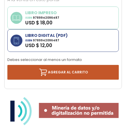
images
gallery
LIBRO IMPRESO
ISBN
9789942096487
USD $ 18,00
LIBRO DIGITAL (PDF)
ISBN
9789942096487
USD $ 12,00
Debes seleccionar al menos un formato
AGREGAR AL CARRITO