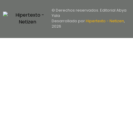
© Derechos reservados. Editorial Abya
Yala
Desarrollado por
Hipertexto - Netizen
,
2026