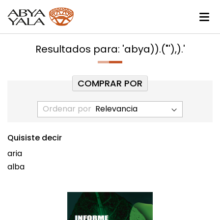
Resultados para: 'abya)).("'),).'
COMPRAR POR
Ordenar por
Quisiste decir
aria
alba