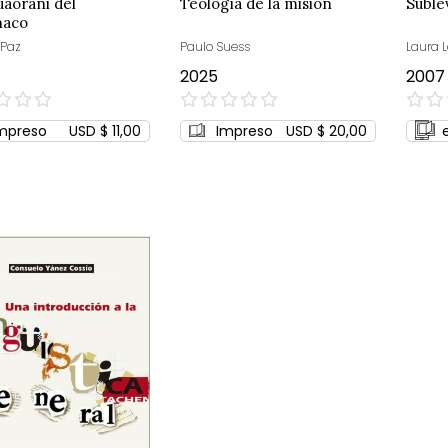
aorani del
Teología de la misión
Suble
naco
 Paz
Paulo Suess
Laura L
2025
2007
0%
0%
mpreso
USD $ 11,00
Impreso
USD $ 20,00