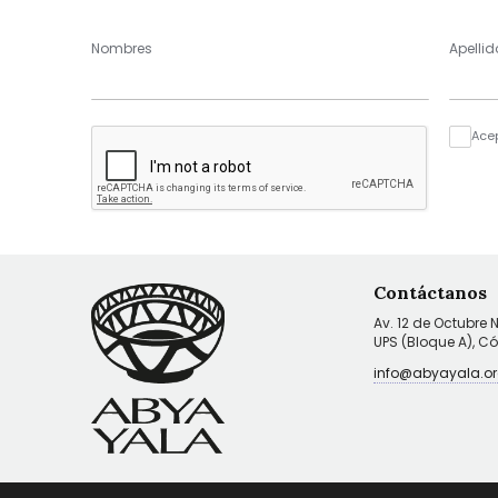
Nombres
Apellid
Ace
Contáctanos
Av. 12 de Octubre 
UPS (Bloque A), C
info@abyayala.or