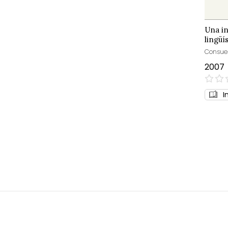
Una in
lingüí
Consuel
2007
0%
I