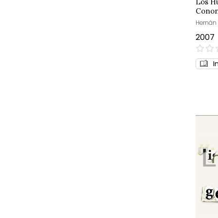
Los Hu
Cono
Hernán
2007
0%
I