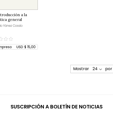
troducción a la
stica general
o Yánez Cossío
mpreso
USD $ 15,00
Mostrar
por
SUSCRIPCIÓN A BOLETÍN DE NOTICIAS