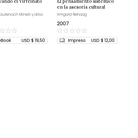
vando el Virreinato
El pensamiento sistémico
en la asesoría cultural
aurencich Minelli y otros
Irmgard Rehaag
2007
0%
eBook
USD $ 19,50
Impreso
USD $ 12,00