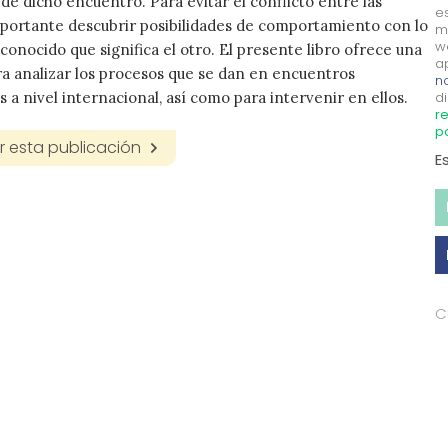
 de dicho encuentro. Para evitar el conflicto entre las
e
mportante descubrir posibilidades de comportamiento con lo
m
w
conocido que significa el otro. El presente libro ofrece una
a
a analizar los procesos que se dan en encuentros
no
s a nivel internacional, así como para intervenir en ellos.
di
re
p
 esta publicación
E
C