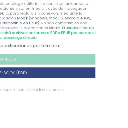
ste catálogo editorial se consultan únicamente
ediante vista en línea a través del navegador
eb o, para lectura sin conexión, mediante la
plicación
Mon'k (Windows, macOS, Android e iOS,
 disponible en Linux).
No son compatibles con
spositivos ni aplicaciones Kindle.
El usuario final no
cibirá archivos en formato PDF o EPUB por correo ni
or descarga directa.
specificaciones por formato:
IMPRESO
E-BOOK (PDF)
ompartir en las redes sociales