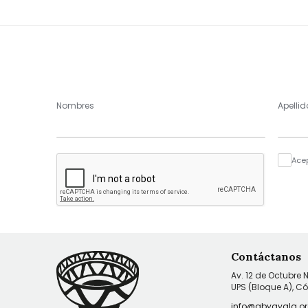
Nombres
Apellid
Ace
Contáctanos
Av. 12 de Octubre 
UPS (Bloque A), C
info@abyayala.or