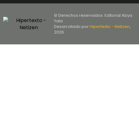
© Derechos reservados. Editorial Abya
Yala
Desarrollado por
Hipertexto - Netizen
,
2026