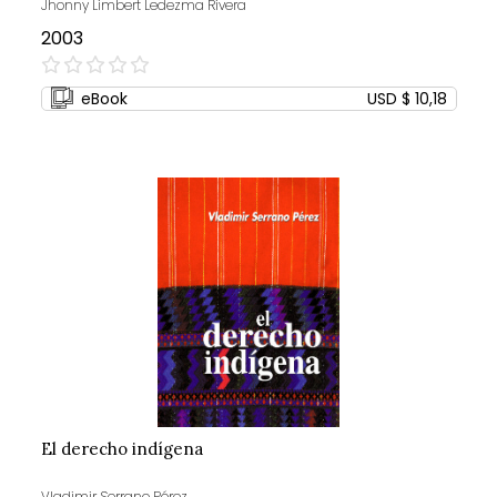
Jhonny Limbert Ledezma Rivera
2003
0%
eBook
USD $ 10,18
El derecho indígena
Vladimir Serrano Pérez