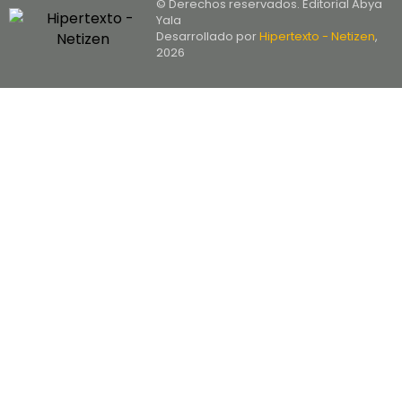
© Derechos reservados. Editorial Abya
Yala
Desarrollado por
Hipertexto - Netizen
,
2026