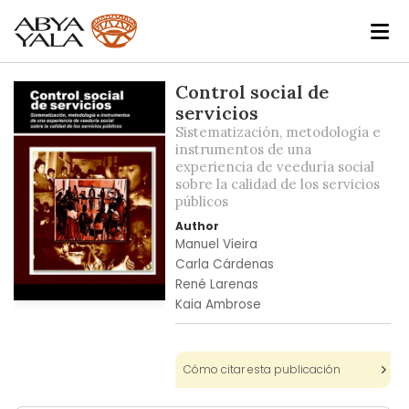
Skip
Control social de
to
servicios
the
Sistematización, metodología e
end
instrumentos de una
experiencia de veeduría social
of
sobre la calidad de los servicios
the
públicos
images
Author
gallery
Manuel Vieira
Carla Cárdenas
René Larenas
Kaia Ambrose
Skip
to
the
beginning
Cómo citar esta publicación
of