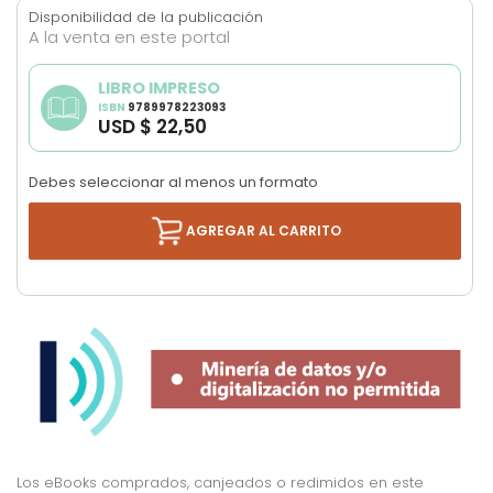
the
Disponibilidad de la publicación
images
A la venta en este portal
gallery
LIBRO IMPRESO
ISBN
9789978223093
USD $ 22,50
Debes seleccionar al menos un formato
AGREGAR AL CARRITO
Los eBooks comprados, canjeados o redimidos en este