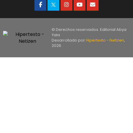
© Derechos reservados. Editorial Abya
Yala
Desarrollado por
Hipertexto - Netizen
,
2026