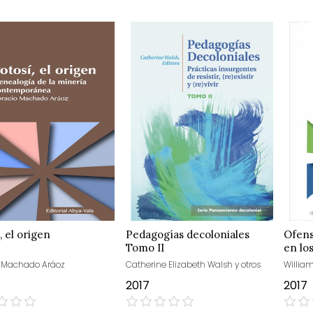
, el origen
Pedagogías decoloniales
Ofens
Tomo II
en lo
o Machado Aráoz
Catherine Elizabeth Walsh y otros
Willia
2017
2017