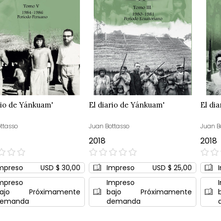
rio de Yánkuam'
El diario de Yánkuam'
El di
ttasso
Juan Bottasso
Juan B
2018
2018
0%
0%
mpreso
USD $ 30,00
Impreso
USD $ 25,00
mpreso
Impreso
ajo
Próximamente
bajo
Próximamente
emanda
demanda