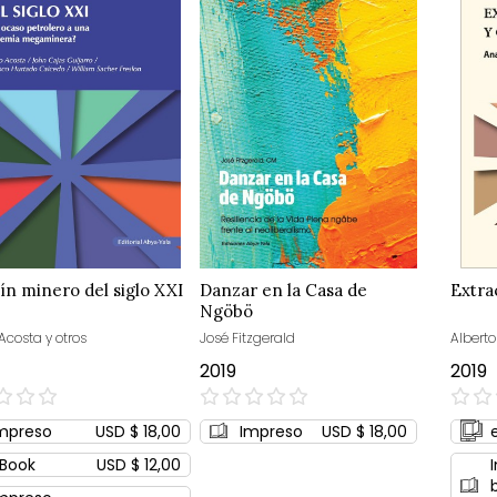
tín minero del siglo XXI
Danzar en la Casa de
Extra
Ngöbö
Acosta y otros
José Fitzgerald
Alberto
2019
2019
0%
0%
mpreso
USD $ 18,00
Impreso
USD $ 18,00
Book
USD $ 12,00