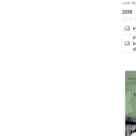
Juan Bo
2018
0%
I
I
b
d