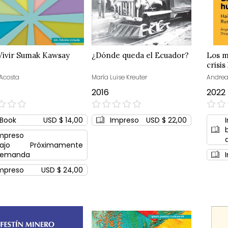
Vivir Sumak Kawsay
¿Dónde queda el Ecuador?
Los m
crisi
 Acosta
María Luise Kreuter
Andrea 
2016
2022
0%
0%
Book
USD $ 14,00
Impreso
USD $ 22,00
mpreso
ajo
Próximamente
emanda
mpreso
USD $ 24,00