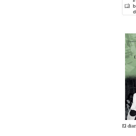
I
b
d
El dia