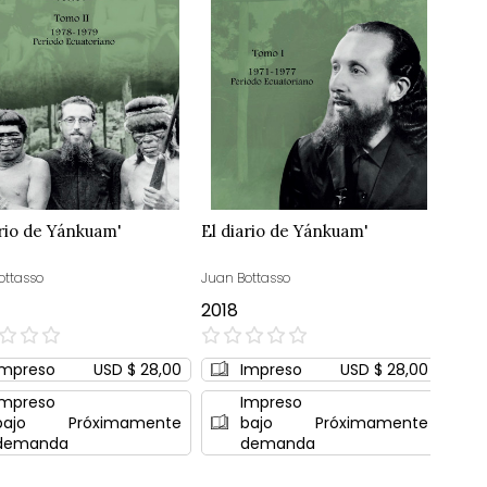
ario de Yánkuam'
El diario de Yánkuam'
ottasso
Juan Bottasso
2018
0%
Impreso
USD $ 28,00
Impreso
USD $ 28,00
Impreso
Impreso
bajo
Próximamente
bajo
Próximamente
demanda
demanda