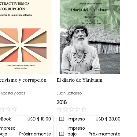
ctivismo y corrupción
El diario de Yánkuam'
 Acosta y otros
Juan Bottasso
2018
0%
eBook
USD $ 10,00
Impreso
USD $ 28,00
Impreso
Impreso
bajo
Próximamente
bajo
Próximamente