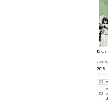
El dia
Juan Bo
2018
0%
I
I
b
d