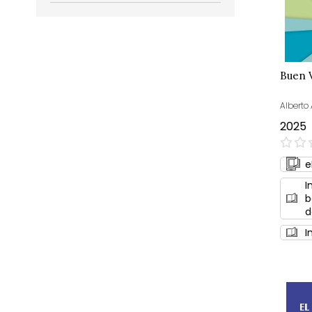
Buen 
Alberto
2025
0%
e
I
b
d
I