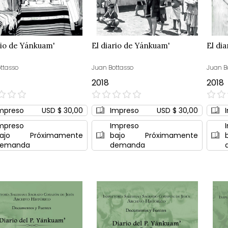
rio de Yánkuam'
El diario de Yánkuam'
El di
ttasso
Juan Bottasso
Juan B
2018
2018
0%
0%
mpreso
USD $ 30,00
Impreso
USD $ 30,00
mpreso
Impreso
ajo
Próximamente
bajo
Próximamente
emanda
demanda