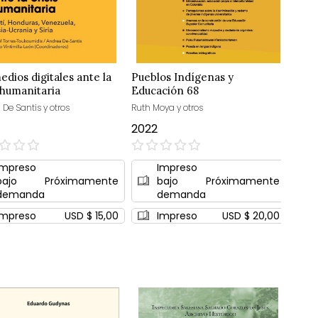
edios digitales ante la
Pueblos Indígenas y
s humanitaria
Educación 68
De Santis y otros
Ruth Moya y otros
2022
0%
Impreso
Impreso
bajo
Próximamente
bajo
Próximamente
demanda
demanda
Impreso
USD $ 15,00
Impreso
USD $ 20,00