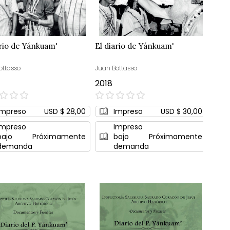
ario de Yánkuam'
El diario de Yánkuam'
ottasso
Juan Bottasso
2018
0%
Impreso
USD $ 28,00
Impreso
USD $ 30,00
Impreso
Impreso
bajo
Próximamente
bajo
Próximamente
demanda
demanda