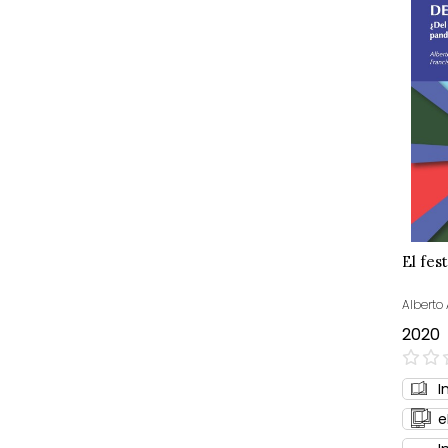
El fes
Alberto 
2020
0%
I
e