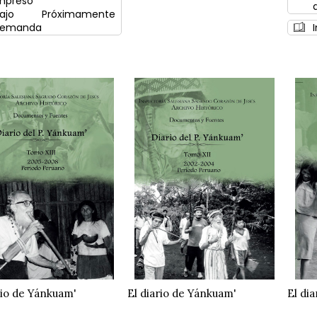
mpreso
ajo
Próximamente
emanda
rio de Yánkuam'
El diario de Yánkuam'
El di