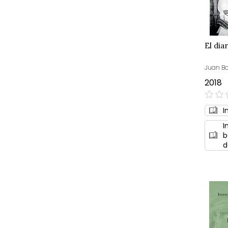
El dia
Juan Bo
2018
0%
I
I
b
d