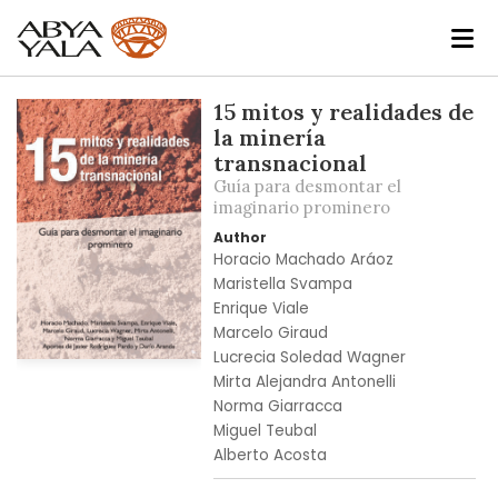
Skip
15 mitos y realidades de
to
la minería
the
transnacional
end
Guía para desmontar el
of
imaginario prominero
the
Author
images
Horacio Machado Aráoz
gallery
Maristella Svampa
Enrique Viale
Marcelo Giraud
Lucrecia Soledad Wagner
Skip
Mirta Alejandra Antonelli
to
Norma Giarracca
the
Miguel Teubal
beginning
Alberto Acosta
of
the