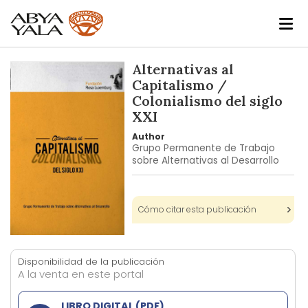
Skip
Alternativas al
to
Capitalismo /
the
Colonialismo del siglo
end
XXI
of
Author
the
Grupo Permanente de Trabajo
images
sobre Alternativas al Desarrollo
gallery
Cómo citar esta publicación
Skip
to
Disponibilidad de la publicación
the
A la venta en este portal
beginning
of
LIBRO DIGITAL (PDF)