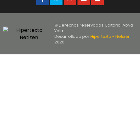
© Derechos reservados. Editorial Abya
Yala
Desarrollado por
Hipertexto - Netizen
,
2026