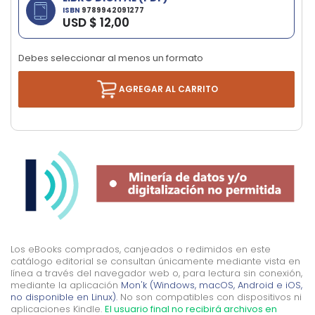
the
ISBN
9789942091277
USD $ 12,00
images
gallery
Debes seleccionar al menos un formato
AGREGAR AL CARRITO
Los eBooks comprados, canjeados o redimidos en este
catálogo editorial se consultan únicamente mediante vista en
línea a través del navegador web o, para lectura sin conexión,
mediante la aplicación
Mon'k (Windows, macOS, Android e iOS,
no disponible en Linux).
No son compatibles con dispositivos ni
aplicaciones Kindle.
El usuario final no recibirá archivos en