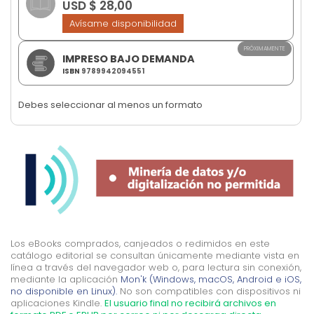
USD $ 28,00
images
gallery
Avísame disponibilidad
PRÓXIMAMENTE
IMPRESO BAJO DEMANDA
ISBN
9789942094551
Debes seleccionar al menos un formato
Los eBooks comprados, canjeados o redimidos en este
catálogo editorial se consultan únicamente mediante vista en
línea a través del navegador web o, para lectura sin conexión,
mediante la aplicación
Mon'k (Windows, macOS, Android e iOS,
no disponible en Linux).
No son compatibles con dispositivos ni
aplicaciones Kindle.
El usuario final no recibirá archivos en