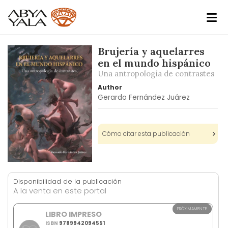
Skip
Brujería y aquelarres
to
en el mundo hispánico
the
Una antropología de contrastes
end
Author
of
Gerardo Fernández Juárez
the
images
gallery
Cómo citar esta publicación
Skip
to
Disponibilidad de la publicación
the
A la venta en este portal
beginning
of
PRÓXIMAMENTE
LIBRO IMPRESO
the
ISBN
9789942094551