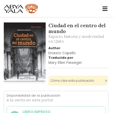
Skip
Ciudad en el centro del
to
mundo
the
Espacio, historia y modernidad
end
en Quito
of
Author
the
Ernesto Capello
images
Traducido por
Mary Ellen Fieweger
gallery
Cómo citar esta publicación
Skip
to
the
Disponibilidad de la publicación
A la venta en este portal
beginning
of
the
LIBRO IMPRESO