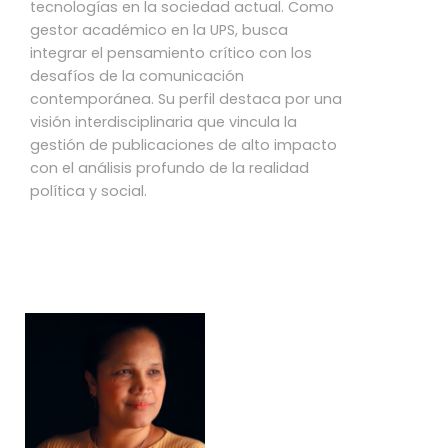
tecnologías en la sociedad actual. Como
gestor académico en la UPS, busca
integrar el pensamiento crítico con los
desafíos de la comunicación
contemporánea. Su perfil destaca por una
visión interdisciplinaria que vincula la
gestión de publicaciones de alto impacto
con el análisis profundo de la realidad
política y social.