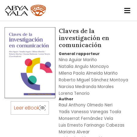
Skip
Claves de la
to
investigación en
the
comunicación
end
General rapporteur
of
Nina Aguiar Mariño
the
Natalia Angulo Moncayo
images
Milena Paola Almeida Mariño
gallery
Roberto MIguel Sánchez Montoya
Narcisa Medranda Morales
Lorena Tenorio
Author
Skip
Raul Anthony Olmedo Neri
to
Leer eBook
Yadis Vanessa Vanegas Toala
the
Monserrat Fernández Vela
beginning
Luis Ernesto Farinango Cabezas
of
Mariana Alvear
the