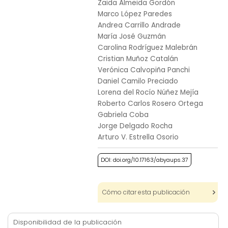
Zaida Almeida Gordón
images
Marco López Paredes
gallery
Andrea Carrillo Andrade
María José Guzmán
Carolina Rodríguez Malebrán
Cristian Muñoz Catalán
Verónica Calvopiña Panchi
Daniel Camilo Preciado
Lorena del Rocío Núñez Mejía
Roberto Carlos Rosero Ortega
Gabriela Coba
Jorge Delgado Rocha
Arturo V. Estrella Osorio
DOI: doi.org/10.17163/abyaups.37
Cómo citar esta publicación
Disponibilidad de la publicación