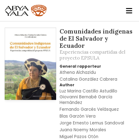
Skip
Comunidades indígenas
to
de El Salvador y
the
Ecuador
end
Experiencias compartidas del
of
proyecto EPSULA
the
General rapporteur
images
Athena Alchazidu
gallery
Catalina González Cabrera
Author
Luz Marina Castillo Astudillo
Giovanni Bernabé García
Skip
Hernández
to
Fernando Garcés Velásquez
the
Blas Garzón Vera
beginning
Jorge Ernesto Lemus Sandoval
of
Juana Noemy Morales
the
Miguel Pazos Otón