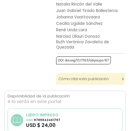
images
Natalia Rincón del Valle
gallery
Juan Gabriel Tirado Ballesteros
Johanna Vaattovaara
Cecilia Ugalde Sánchez
René Unda Lara
Narcisa Ullauri Donoso
Ruth Verónica Zavaleta de
Quezada
DOI: doi.org/10.17163/abyaups.157
Cómo citar esta publicación
Disponibilidad de la publicación
A la venta en este portal
LIBRO IMPRESO
ISBN
9789942461797
USD $ 24,00