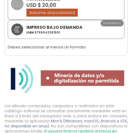
USD $ 20,00
images
gallery
Avísame disponibilidad
PRÓXIMAMENTE
IMPRESO BAJO DEMANDA
ISBN
9789942091901
Debes seleccionar al menos un formato
Los eBooks comprados, canjeados o redimidos en este
catálogo editorial se consultan únicamente mediante vista en
línea a través del navegador web o, para lectura sin conexión,
mediante la aplicación
Mon'k (Windows, macOS, Android e iOS,
no disponible en Linux).
No son compatibles con dispositivos ni
aplicaciones Kindle.
El usuario final no recibirá archivos en