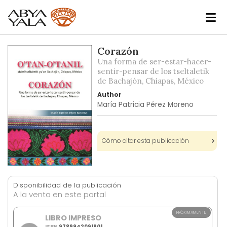
Skip
Corazón
to
Una forma de ser-estar-hacer-
the
sentir-pensar de los tseltaletik
de Bachajón, Chiapas, México
end
of
Author
the
María Patricia Pérez Moreno
images
gallery
Cómo citar esta publicación
Skip
to
Disponibilidad de la publicación
the
A la venta en este portal
beginning
of
PRÓXIMAMENTE
LIBRO IMPRESO
the
ISBN
9789942091901