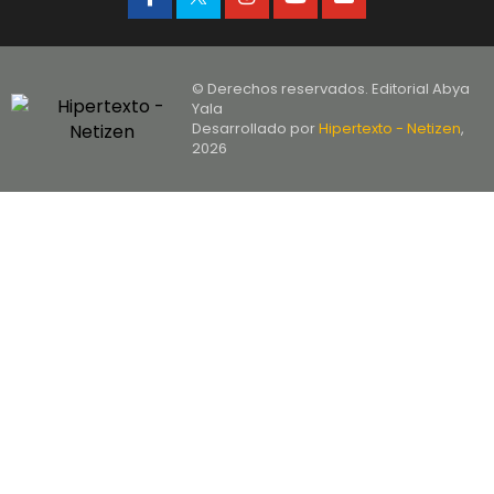
© Derechos reservados. Editorial Abya
Yala
Desarrollado por
Hipertexto - Netizen
,
2026