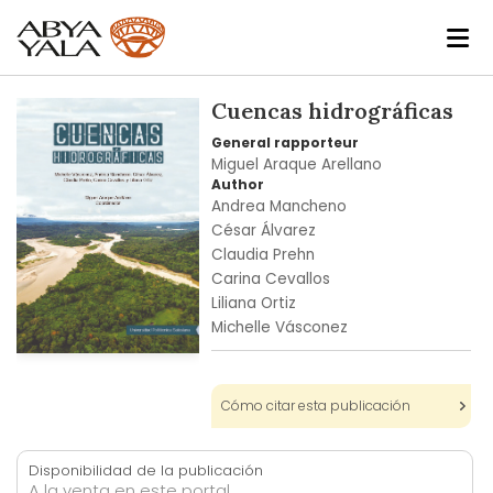
Skip
Cuencas hidrográficas
to
General rapporteur
the
Miguel Araque Arellano
end
Author
of
Andrea Mancheno
the
César Álvarez
images
Claudia Prehn
gallery
Carina Cevallos
Liliana Ortiz
Michelle Vásconez
Skip
to
Cómo citar esta publicación
the
beginning
of
Disponibilidad de la publicación
the
A la venta en este portal