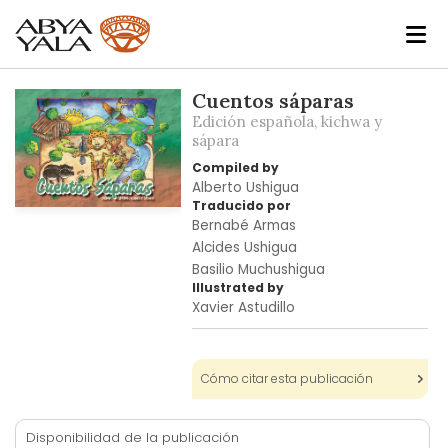
Skip
Cuentos sáparas
to
Edición española, kichwa y
the
sápara
end
Compiled by
of
Alberto Ushigua
the
Traducido por
Skip
Bernabé Armas
images
to
Alcides Ushigua
gallery
the
Basilio Muchushigua
beginning
Illustrated by
of
Xavier Astudillo
the
images
gallery
Cómo citar esta publicación
Disponibilidad de la publicación