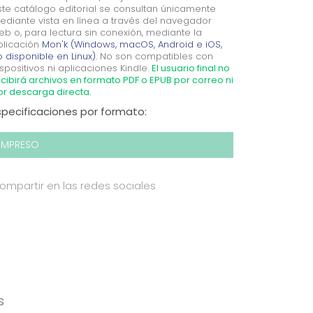
ste catálogo editorial se consultan únicamente
ediante vista en línea a través del navegador
eb o, para lectura sin conexión, mediante la
plicación
Mon'k (Windows, macOS, Android e iOS,
 disponible en Linux).
No son compatibles con
spositivos ni aplicaciones Kindle.
El usuario final no
cibirá archivos en formato PDF o EPUB por correo ni
or descarga directa.
specificaciones por formato:
IMPRESO
ompartir en las redes sociales
s