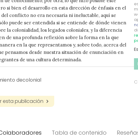
ón de conocimiento, por otra, lo que hizo posible este
e
ro si bien el desarrollo en esta dirección de énfasis en el
m
w
del conflicto no era necesaria ni ineluctable, aquí se
a
sólo puede ser entendida si se entiende de dónde vienen
no
re la colonialidad, los legados coloniales, y la diferencia
di
re
nen de una profunda reflexión sobre la forma en la que
p
manera en la que representamos y, sobre todo, acerca del
E
ue pensamos desde nuestra situación de enunciación en
egrantes de una cultura determinada.
miento decolonial
C
 esta publicación
Colaboradores
Tabla de contenido
Reseña