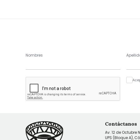
Nombres
Apellid
Ace
Contáctanos
Av. 12 de Octubre 
UPS (Bloque A), C