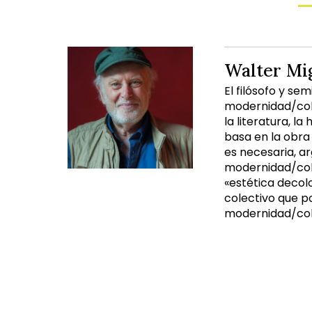
Walter Mi
El filósofo y s
modernidad/colon
la literatura, la
basa en la obra
es necesaria, 
modernidad/col
«estética decol
colectivo que p
modernidad/colo