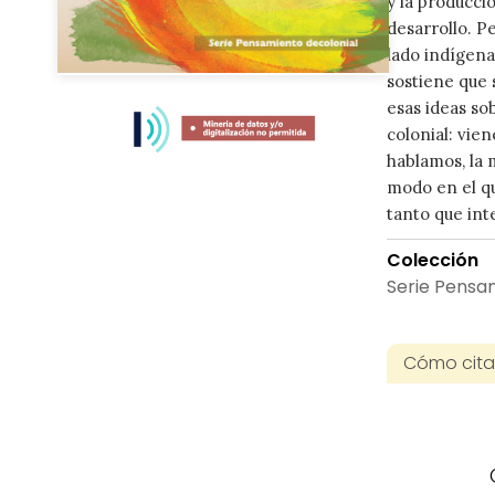
y la producci
desarrollo. Pe
lado indígena 
sostiene que 
Skip
to
esas ideas sob
the
colonial: vie
beginning
hablamos, la 
of
modo en el q
the
tanto que int
images
gallery
Colección
Serie Pensa
Cómo citar