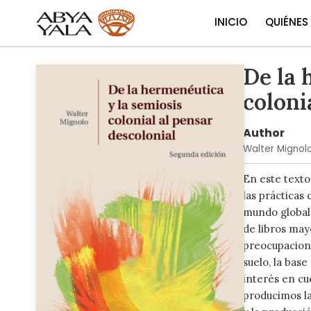
INICIO
QUIÉNES
De la 
Skip
to
coloni
the
end
of
Author
the
Walter Mignol
images
gallery
En este texto
las prácticas
mundo global.
de libros may
preocupacione
suelo, la bas
interés en cu
producimos la