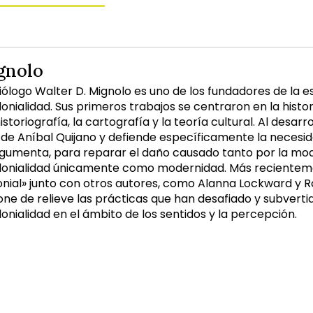
gnolo
emiólogo Walter D. Mignolo es uno de los fundadores de la
ialidad. Sus primeros trabajos se centraron en la historia
 historiografía, la cartografía y la teoría cultural. Al desar
 de Aníbal Quijano y defiende específicamente la necesid
argumenta, para reparar el daño causado tanto por la m
onialidad únicamente como modernidad. Más recientement
onial» junto con otros autores, como Alanna Lockward y 
one de relieve las prácticas que han desafiado y subvert
nialidad en el ámbito de los sentidos y la percepción.