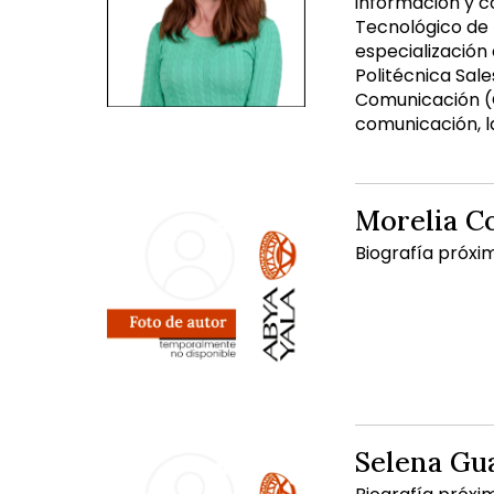
información y c
Tecnológico de
especialización
Politécnica Sal
Comunicación (G
comunicación, la
Morelia C
Biografía próxi
Selena Gu