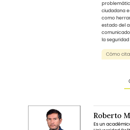
problemática
ciudadana en
como herram
estado del a
comunicador
la seguridad
Cómo citar
Roberto M
Es un académico