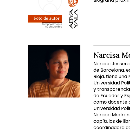
Biografía próxi
Narcisa M
Narcisa Jesseni
de Barcelona, es
Rioja, tiene una
Universidad Pol
y transparencia
de Ecuador y Es
como docente de
Universidad Pol
Narcisa Medrand
capítulos de lib
coordinadora de 