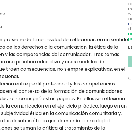
e
m
ero
w
a
no
a
di
re
p
 proviene de la necesidad de reflexionar, en un sentido
rca de los derechos a la comunicación, la ética de la
E
n y las competencias del comunicador. Tres temas
ran una práctica educativa y unos modelos de
e traen consecuencias, no siempre explicativas, en el
fesional.
C
elación entre perfil profesional y las competencias
as en el contexto de la formación de comunicadores
ductor que inspiró estas páginas. En ellas se reflexiona
de la comunicación en el ejercicio práctico, luego en un
la subjetividad ética en la comunicación comunitaria y,
en los desafíos éticos que demanda la era digital.
xiones se suman la crítica al tratamiento de la