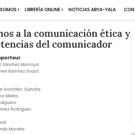
 SOMOS
LIBRERÍA ONLINE
NOTICIAS ABYA-YALA
CON
os a la comunicación ética y
tencias del comunicador
pporteur
l Sánchez Montoya
men Ramírez Soasti
ra González Quincha
ios Mieles
 Salguero
gómez Rodríguez
e
mal
nda Morales
L