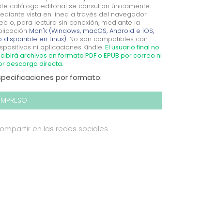
ste catálogo editorial se consultan únicamente
ediante vista en línea a través del navegador
eb o, para lectura sin conexión, mediante la
plicación
Mon'k (Windows, macOS, Android e iOS,
 disponible en Linux).
No son compatibles con
spositivos ni aplicaciones Kindle.
El usuario final no
cibirá archivos en formato PDF o EPUB por correo ni
or descarga directa.
specificaciones por formato:
IMPRESO
ompartir en las redes sociales