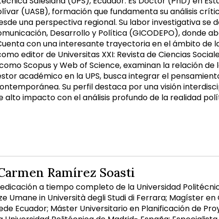
itécnica Salesiana (UPS), Ecuador. Es Doctor (PhD) en Est
ívar (UASB), formación que fundamenta su análisis crític
desde una perspectiva regional. Su labor investigativa se
omunicación, Desarrollo y Política (GICODEPO), donde abo
uenta con una interesante trayectoria en el ámbito de la
o editor de Universitas XXI: Revista de Ciencias Sociales
como Scopus y Web of Science, examinan la relación de l
stor académico en la UPS, busca integrar el pensamiento 
temporánea. Su perfil destaca por una visión interdiscip
 alto impacto con el análisis profundo de la realidad polít
 Carmen Ramírez Soasti
edicación a tiempo completo de la Universidad Politécnic
ze Umane in Università degli Studi di Ferrara; Magíster e
ede Ecuador; Máster Universitario en Planificación de Pro