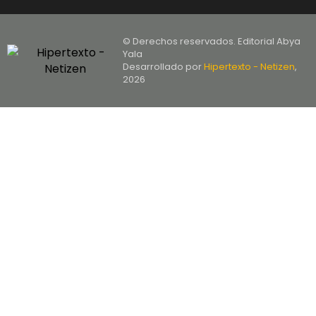
© Derechos reservados. Editorial Abya
Yala
Desarrollado por
Hipertexto - Netizen
,
2026