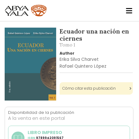
Skip
Ecuador una nación en
to
ciernes
the
Tomo 1
end
Author
of
Erika Silva Charvet
the
Rafael Quintero López
images
gallery
Cómo citar esta publicación
Skip
to
Disponibilidad de la publicación
the
A la venta en este portal
beginning
of
LIBRO IMPRESO
the
ISBN
9789942091567