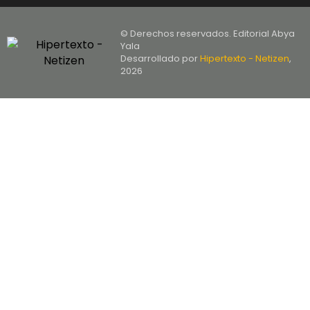
© Derechos reservados. Editorial Abya
Yala
Desarrollado por
Hipertexto - Netizen
,
2026