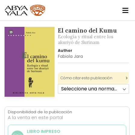
Skip
El camino del Kumu
to
Ecología y ritual entre los
the
akuriyó de Surinam
end
Author
of
Fabiola Jara
the
images
gallery
Cómo citar esta publicación
Skip
to
Disponibilidad de la publicación
the
A la venta en este portal
beginning
of
LIBRO IMPRESO
the