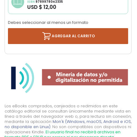
ISBN
9789978042335
images
USD $ 12,00
gallery
Debes seleccionar al menos un formato
AGREGAR AL CARRITO
Los eBooks comprados, canjeados o redimidos en este
catálogo editorial se consultan únicamente mediante vista en
línea a través del navegador web o, para lectura sin conexión,
mediante la aplicación
Mon'k (Windows, macOS, Android e iOS,
no disponible en Linux).
No son compatibles con dispositivos ni
aplicaciones Kindle.
El usuario final no recibirá archivos en