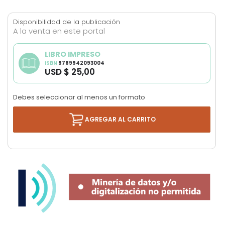
Skip
to
Disponibilidad de la publicación
the
A la venta en este portal
beginning
of
LIBRO IMPRESO
the
ISBN
9789942093004
USD $ 25,00
images
gallery
Debes seleccionar al menos un formato
AGREGAR AL CARRITO