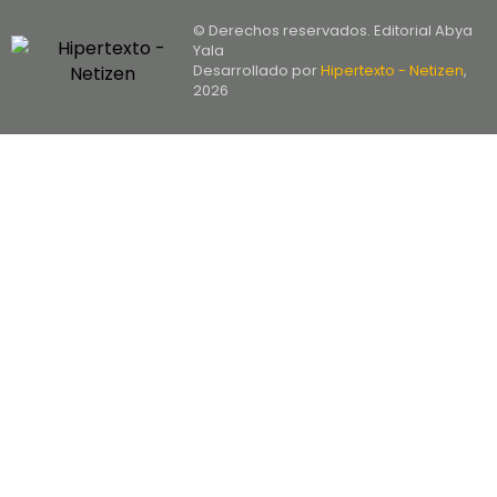
© Derechos reservados. Editorial Abya
Yala
Desarrollado por
Hipertexto - Netizen
,
2026