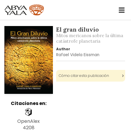
Skip
El gran diluvio
to
Mitos mericanos sobre la última
the
catástrofe planetaria
end
Author
of
Rafael Videla Eissman
the
images
gallery
Cómo citar esta publicación
Citaciones en:
OpenAlex
4208