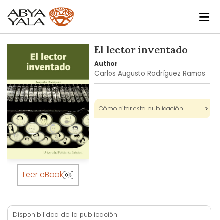
Skip
El lector inventado
to
Author
the
Carlos Augusto Rodríguez Ramos
end
of
the
Cómo citar esta publicación
images
gallery
Skip
to
Leer eBook
the
beginning
of
Disponibilidad de la publicación
the