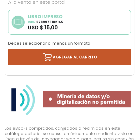
A la venta en este portal
images
gallery
LIBRO IMPRESO
ISBN
9789978102145
USD $ 15,00
Debes seleccionar al menos un formato
AGREGAR AL CARRITO
Los eBooks comprados, canjeados o redimidos en este
catálogo editorial se consultan únicamente mediante vista en
línea a través del navegador web o, para lectura sin conexión,