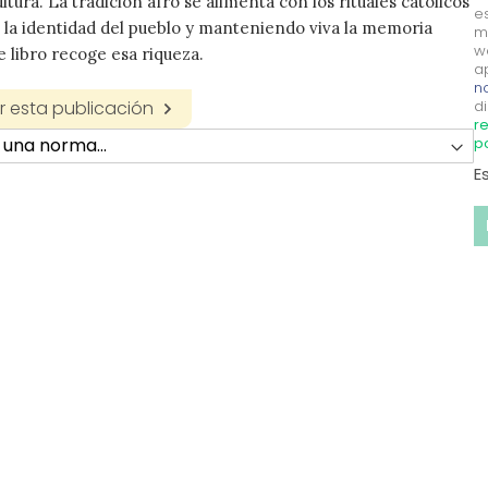
ultura. La tradición afro se alimenta con los rituales católicos
e
 la identidad del pueblo y manteniendo viva la memoria
m
w
e libro recoge esa riqueza.
a
no
 esta publicación
di
re
p
E