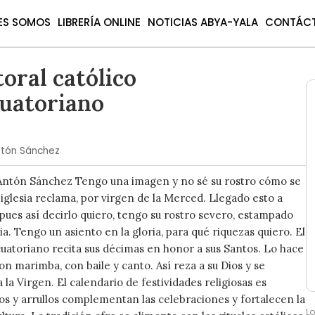
ES SOMOS
LIBRERÍA ONLINE
NOTICIAS ABYA-YALA
CONTÁC
toral católico
uatoriano
ntón Sánchez
Antón Sánchez Tengo una imagen y no sé su rostro cómo se
a iglesia reclama, por virgen de la Merced. Llegado esto a
ues así decirlo quiero, tengo su rostro severo, estampado
. Tengo un asiento en la gloria, para qué riquezas quiero. El
uatoriano recita sus décimas en honor a sus Santos. Lo hace
on marimba, con baile y canto. Así reza a su Dios y se
la Virgen. El calendario de festividades religiosas es
os y arrullos complementan las celebraciones y fortalecen la
L