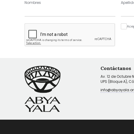
Nombres
Apellid
Ace
Contáctanos
Av. 12 de Octubre 
UPS (Bloque A), C
info@abyayala.or