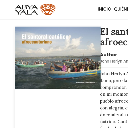
INICIO
QUIÉN
El san
Skip
to
afroec
the
end
of
Author
the
John Herlyn A
images
gallery
John Herlyn 
llama, pero l
comprender, p
en mi memoria
pueblo afroec
con alegría, c
encomienda a 
nutrido. Cant