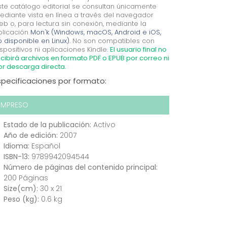
ste catálogo editorial se consultan únicamente
ediante vista en línea a través del navegador
eb o, para lectura sin conexión, mediante la
plicación
Mon'k (Windows, macOS, Android e iOS,
 disponible en Linux).
No son compatibles con
spositivos ni aplicaciones Kindle.
El usuario final no
cibirá archivos en formato PDF o EPUB por correo ni
or descarga directa.
specificaciones por formato:
IMPRESO
Estado de la publicación:
Activo
Año de edición:
2007
Idioma:
Español
ISBN-13:
9789942094544
Número de páginas del contenido principal:
200 Páginas
Size(cm):
30 x 21
Peso (kg):
0.6 kg