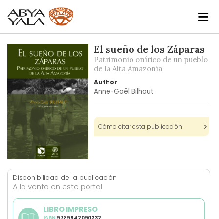
Skip
El sueño de los Záparas
to
Patrimonio onírico de un pueblo
the
de la Alta Amazonía
end
Author
of
Anne-Gaël Bilhaut
the
images
gallery
Cómo citar esta publicación
Skip
to
Disponibilidad de la publicación
the
A la venta en este portal
beginning
of
LIBRO IMPRESO
the
ISBN
9789942090232