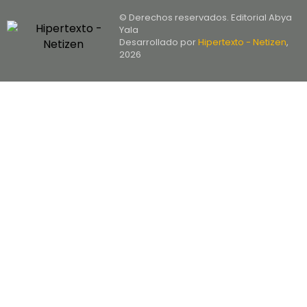
© Derechos reservados. Editorial Abya
Yala
Desarrollado por
Hipertexto - Netizen
,
2026