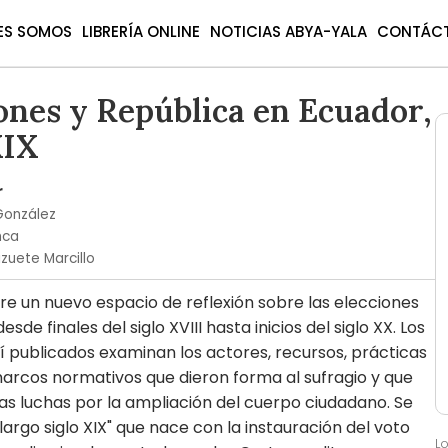
ES SOMOS
LIBRERÍA ONLINE
NOTICIAS ABYA-YALA
CONTÁC
ones y República en Ecuador,
XIX
r
González
hca
izuete Marcillo
bre un nuevo espacio de reflexión sobre las elecciones
sde finales del siglo XVIII hasta inicios del siglo XX. Los
 publicados examinan los actores, recursos, prácticas
marcos normativos que dieron forma al sufragio y que
as luchas por la ampliación del cuerpo ciudadano. Se
"largo siglo XIX" que nace con la instauración del voto
L