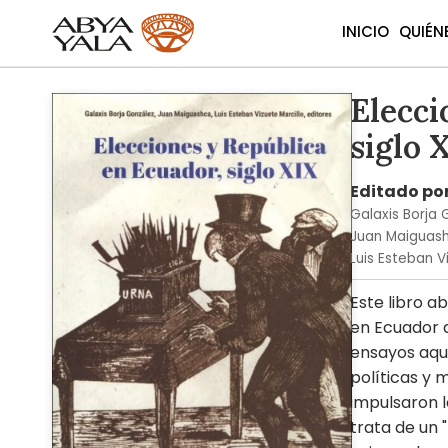
INICIO
QUIÉN
Elecci
Skip
to
siglo 
the
end
of
Editado po
the
Galaxis Borja 
images
Juan Maiguas
gallery
Luis Esteban V
Este libro a
en Ecuador de
ensayos aquí
políticas y 
impulsaron l
trata de un 