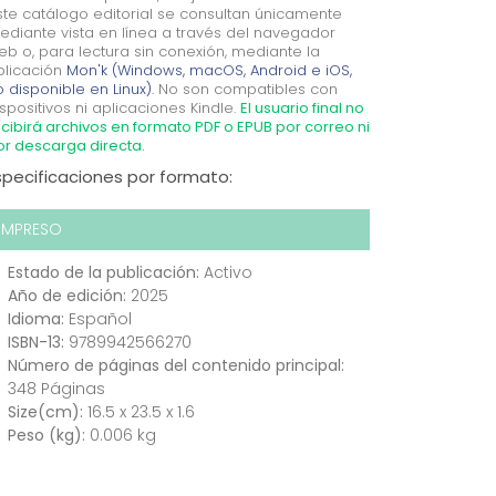
ste catálogo editorial se consultan únicamente
ediante vista en línea a través del navegador
eb o, para lectura sin conexión, mediante la
plicación
Mon'k (Windows, macOS, Android e iOS,
 disponible en Linux).
No son compatibles con
spositivos ni aplicaciones Kindle.
El usuario final no
cibirá archivos en formato PDF o EPUB por correo ni
or descarga directa.
specificaciones por formato:
IMPRESO
Estado de la publicación:
Activo
Año de edición:
2025
Idioma:
Español
ISBN-13:
9789942566270
Número de páginas del contenido principal:
348 Páginas
Size(cm):
16.5 x 23.5 x 1.6
Peso (kg):
0.006 kg