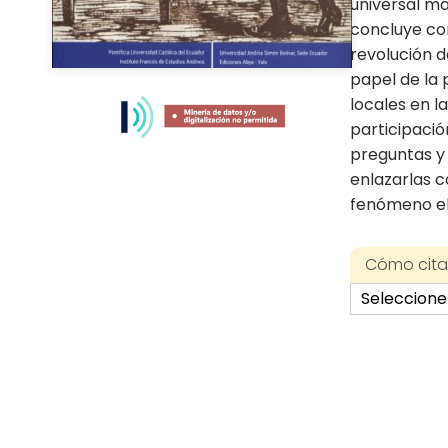
universal m
concluye con
revolución d
Skip
papel de la 
to
locales en l
the
participaci
beginning
preguntas y r
of
enlazarlas c
the
fenómeno el
images
gallery
Cómo citar