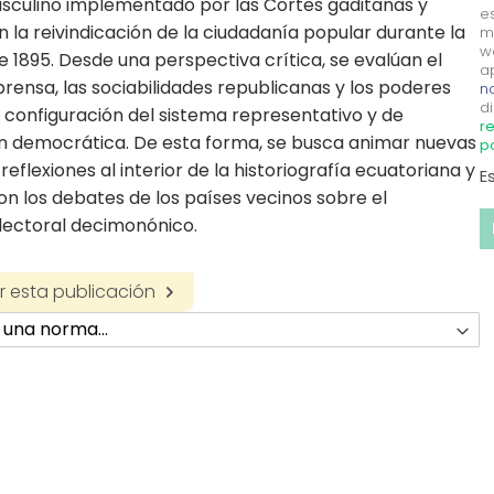
asculino implementado por las Cortes gaditanas y
e
 la reivindicación de la ciudadanía popular durante la
m
w
e 1895. Desde una perspectiva crítica, se evalúan el
a
prensa, las sociabilidades republicanas y los poderes
no
di
a configuración del sistema representativo y de
re
ón democrática. De esta forma, se busca animar nuevas
p
eflexiones al interior de la historiografía ecuatoriana y
E
on los debates de los países vecinos sobre el
ectoral decimonónico.
 esta publicación