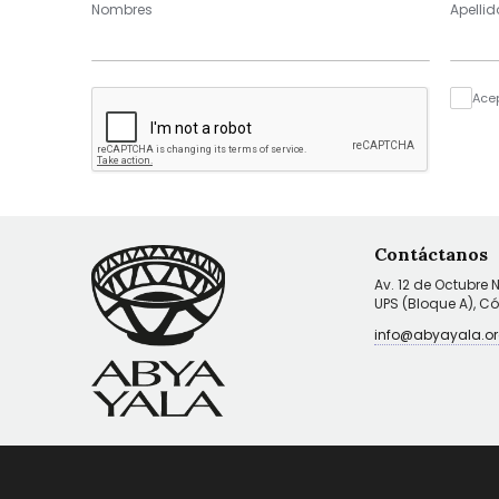
Nombres
Apellid
Ace
Contáctanos
Av. 12 de Octubre 
UPS (Bloque A), C
info@abyayala.or