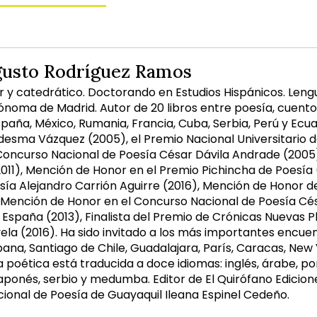
gusto Rodríguez Ramos
or y catedrático. Doctorando en Estudios Hispánicos. Lengu
ónoma de Madrid. Autor de 20 libros entre poesía, cuento,
spaña, México, Rumania, Francia, Cuba, Serbia, Perú y Ecu
desma Vázquez (2005), el Premio Nacional Universitario d
Concurso Nacional de Poesía César Dávila Andrade (2005
2011), Mención de Honor en el Premio Pichincha de Poesía
sía Alejandro Carrión Aguirre (2016), Mención de Honor 
 Mención de Honor en el Concurso Nacional de Poesía Césa
España (2013), Finalista del Premio de Crónicas Nuevas Pl
la (2016). Ha sido invitado a los más importantes encuent
na, Santiago de Chile, Guadalajara, París, Caracas, New Yo
 poética está traducida a doce idiomas: inglés, árabe, po
japonés, serbio y medumba. Editor de El Quirófano Edicione
cional de Poesía de Guayaquil Ileana Espinel Cedeño.