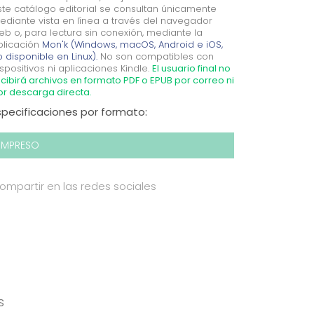
ste catálogo editorial se consultan únicamente
ediante vista en línea a través del navegador
eb o, para lectura sin conexión, mediante la
plicación
Mon'k (Windows, macOS, Android e iOS,
 disponible en Linux).
No son compatibles con
spositivos ni aplicaciones Kindle.
El usuario final no
cibirá archivos en formato PDF o EPUB por correo ni
or descarga directa.
specificaciones por formato:
IMPRESO
ompartir en las redes sociales
s