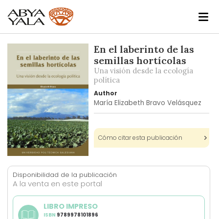
Skip
En el laberinto de las
to
semillas hortícolas
the
Una visión desde la ecología
end
política
of
Author
the
María Elizabeth Bravo Velásquez
images
gallery
Cómo citar esta publicación
Skip
to
Disponibilidad de la publicación
the
A la venta en este portal
beginning
of
LIBRO IMPRESO
the
ISBN
9789978101896