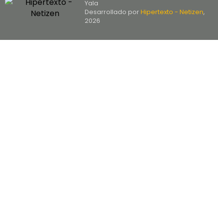
Yala
Desarrollado por
Hipertexto - Netizen
,
2026