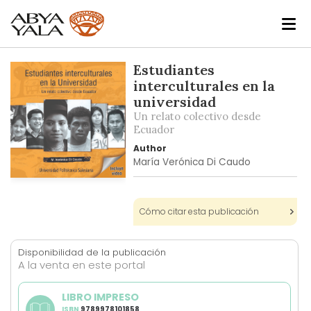
Skip
Estudiantes
to
interculturales en la
the
universidad
end
Un relato colectivo desde
of
Ecuador
the
Author
images
María Verónica Di Caudo
gallery
Skip
to
Cómo citar esta publicación
the
beginning
of
Disponibilidad de la publicación
the
A la venta en este portal
images
gallery
LIBRO IMPRESO
ISBN
9789978101858