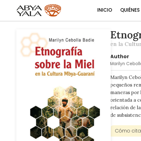
INICIO
QUIÉNES
Etnogr
Skip
to
en la Cult
the
end
Author
of
Marilyn Ceboll
the
images
Marilyn Cebol
gallery
pequeños rem
maneras por l
orientada a c
relación de l
de subsistenci
Cómo citar