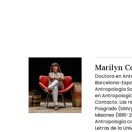
Marilyn C
Doctora en Antr
Barcelona-Españ
Antropología So
en Antropología
Contacto. Las re
Posgrado (SINVy
Misiones (1881-
Antropología com
Letras de la Un