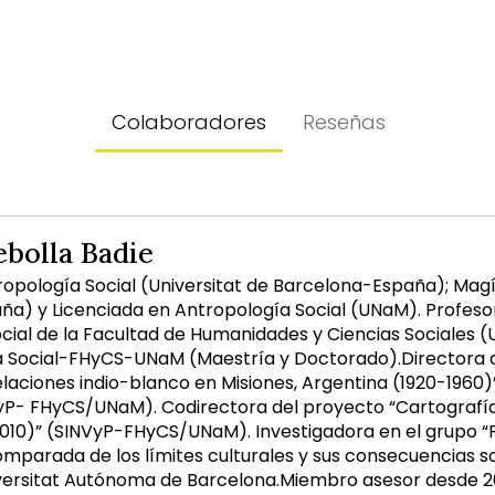
Colaboradores
Reseñas
ebolla Badie
opología Social (Universitat de Barcelona-España); Magís
a) y Licenciada en Antropología Social (UNaM). Profeso
cial de la Facultad de Humanidades y Ciencias Sociales
 Social-FHyCS-UNaM (Maestría y Doctorado).Directora d
laciones indio-blanco en Misiones, Argentina (1920-1960)”
P- FHyCS/UNaM). Codirectora del proyecto “Cartografía 
2010)” (SINVyP-FHyCS/UNaM). Investigadora en el grupo “
parada de los límites culturales y sus consecuencias soci
iversitat Autónoma de Barcelona.Miembro asesor desde 2