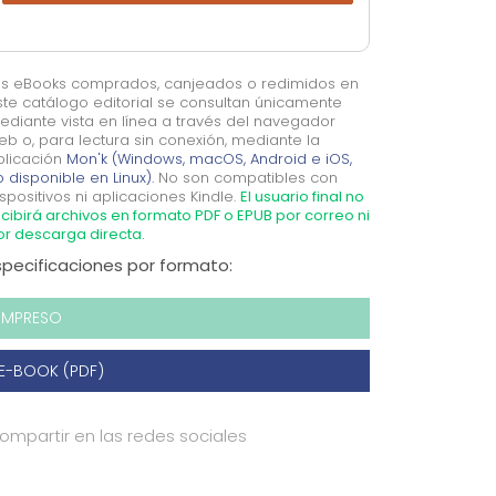
os eBooks comprados, canjeados o redimidos en
ste catálogo editorial se consultan únicamente
ediante vista en línea a través del navegador
eb o, para lectura sin conexión, mediante la
plicación
Mon'k (Windows, macOS, Android e iOS,
 disponible en Linux).
No son compatibles con
spositivos ni aplicaciones Kindle.
El usuario final no
cibirá archivos en formato PDF o EPUB por correo ni
or descarga directa.
specificaciones por formato:
IMPRESO
E-BOOK (PDF)
ompartir en las redes sociales