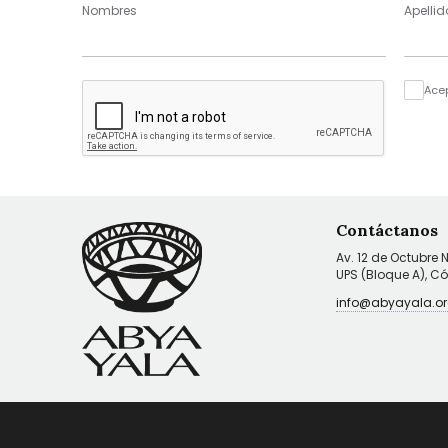
Nombres
Apellid
Ace
Contáctanos
Av. 12 de Octubre 
UPS (Bloque A), C
info@abyayala.or