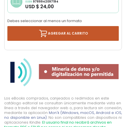
ISBN
9789942097194
images
USD $ 24,00
gallery
Debes seleccionar al menos un formato
AGREGAR AL CARRITO
Los eBooks comprados, canjeados o redimidos en este
catálogo editorial se consultan únicamente mediante vista en
línea a través del navegador web o, para lectura sin conexión,
mediante la aplicación
Mon'k (Windows, macOS, Android e iOS,
no disponible en Linux).
No son compatibles con dispositivos ni
aplicaciones Kindle.
El usuario final no recibirá archivos en