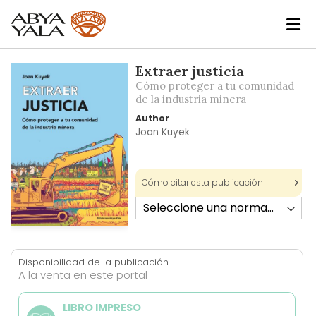
Skip
Extraer justicia
to
Cómo proteger a tu comunidad
the
de la industria minera
end
Author
of
Joan Kuyek
the
images
gallery
Cómo citar esta publicación
Skip
to
the
Disponibilidad de la publicación
A la venta en este portal
beginning
of
LIBRO IMPRESO
the