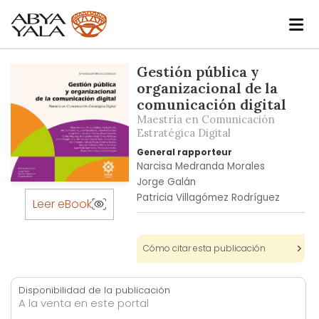
Skip
Gestión pública y
to
organizacional de la
the
comunicación digital
end
Maestría en Comunicación
of
Estratégica Digital
the
General rapporteur
images
Narcisa Medranda Morales
gallery
Jorge Galán
Skip
Patricia Villagómez Rodríguez
to
Leer eBook
the
beginning
Cómo citar esta publicación
of
the
images
Disponibilidad de la publicación
gallery
A la venta en este portal