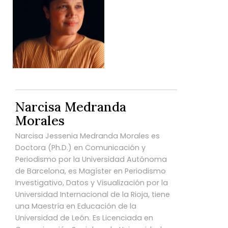
Narcisa Medranda
Morales
Narcisa Jessenia Medranda Morales es
Doctora (Ph.D.) en Comunicación y
Periodismo por la Universidad Autónoma
de Barcelona, es Magíster en Periodismo
Investigativo, Datos y Visualización por la
Universidad Internacional de la Rioja, tiene
una Maestría en Educación de la
Universidad de León. Es Licenciada en