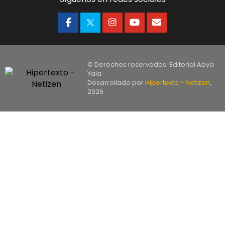
© Derechos reservados. Editorial Abya
Yala
Desarrollado por
Hipertexto - Netizen
,
2026