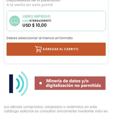
Disponibilidad de la publicación
images
A la venta en este portal
gallery
LIBRO IMPRESO
ISBN
9789942090171
USD $ 10,00
Debes seleccionar al menos un formato
AGREGAR AL CARRITO
Los eBooks comprados, canjeados o redimidos en este
catálogo editorial se consultan únicamente mediante vista en