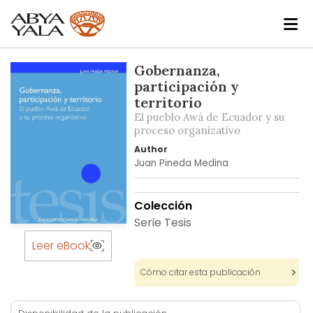
Skip
Gobernanza,
to
participación y
the
territorio
end
El pueblo Awá de Ecuador y su
of
proceso organizativo
the
Author
images
Juan Pineda Medina
gallery
Colección
Serie Tesis
Skip
to
Leer eBook
the
Cómo citar esta publicación
beginning
of
the