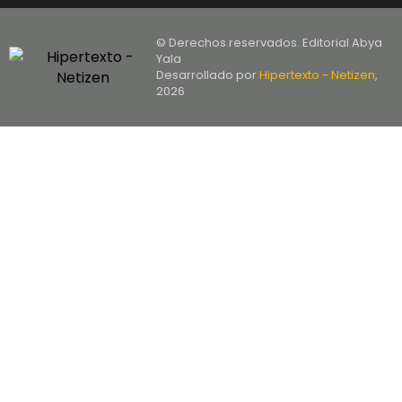
© Derechos reservados. Editorial Abya
Yala
Desarrollado por
Hipertexto - Netizen
,
2026