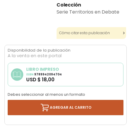
images
Colección
gallery
Serie Territorios en Debate
Cómo citar esta publicación
Disponibilidad de la publicación
A la venta en este portal
LIBRO IMPRESO
ISBN
9789942094704
USD $ 18,00
Debes seleccionar al menos un formato
AGREGAR AL CARRITO