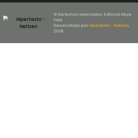
© Derechos reservados. Editorial Abya
Yala
Desarrollado por
Hipertexto - Netizen
,
2026