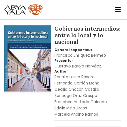
Skip
Gobiernos intermedios:
to
entre lo local y lo
the
nacional
end
General rapporteur
of
Francisco Enríquez Bermeo
the
Presenter
images
Gustavo Baroja Narváez
gallery
Author
Renata Lasso Rosero
Fernando Carrión Mena
Cecilia Chacón Castillo
Skip
Santiago Ortiz Crespo
to
Francisco Hurtado Caicedo
the
Edwin Miño Arcos
beginning
Marcela Andino Ramos
of
the