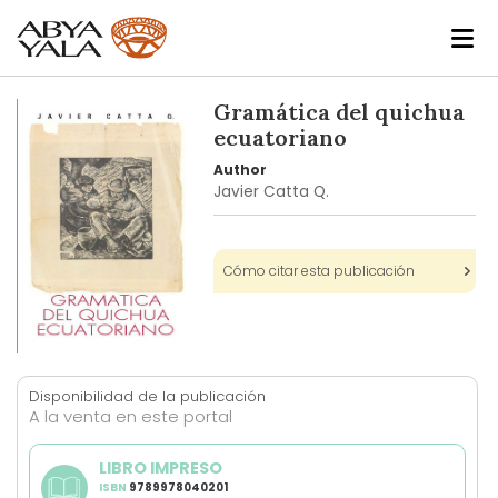
Skip
Gramática del quichua
to
ecuatoriano
the
Author
end
Javier Catta Q.
of
the
images
Cómo citar esta publicación
gallery
Skip
to
Disponibilidad de la publicación
the
A la venta en este portal
beginning
of
LIBRO IMPRESO
the
ISBN
9789978040201