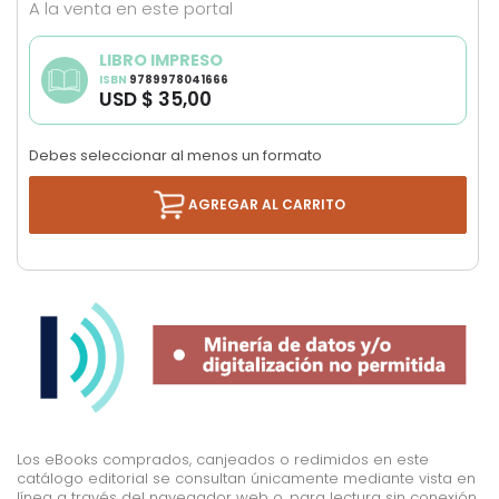
A la venta en este portal
images
gallery
LIBRO IMPRESO
ISBN
9789978041666
USD $ 35,00
Debes seleccionar al menos un formato
AGREGAR AL CARRITO
Los eBooks comprados, canjeados o redimidos en este
catálogo editorial se consultan únicamente mediante vista en
línea a través del navegador web o, para lectura sin conexión,