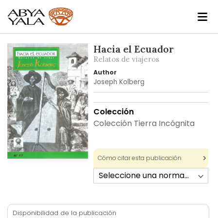
Skip
Hacia el Ecuador
to
Relatos de viajeros
the
Author
end
Joseph Kolberg
of
the
Colección
images
gallery
Colección Tierra Incógnita
Cómo citar esta publicación
Skip
to
the
beginning
of
Disponibilidad de la publicación
the