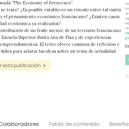
amada “The Economy of Frencesco”.
e
m
se trata? ¿Es posible establecer un vínculo entre tal visión
w
 y el pensamiento económico franciscano? ¿Existen casos
a
no
idad económica ya realizados?
di
contribución de un fraile menor, de un terciario franciscano
re
 Escuela Superior Santa Ana de Pisa y de experiencias
p
emprendimientos. El texto ofrece caminos de reflexión e
E
útiles para aclarar las ideas sobre un tema de actualidad.
 esta publicación
C
Colaboradores
Tabla de contenido
Reseña