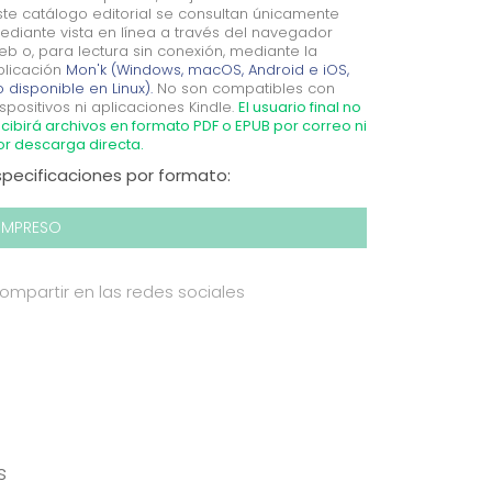
ste catálogo editorial se consultan únicamente
ediante vista en línea a través del navegador
eb o, para lectura sin conexión, mediante la
plicación
Mon'k (Windows, macOS, Android e iOS,
 disponible en Linux).
No son compatibles con
spositivos ni aplicaciones Kindle.
El usuario final no
cibirá archivos en formato PDF o EPUB por correo ni
or descarga directa.
specificaciones por formato:
IMPRESO
ompartir en las redes sociales
s