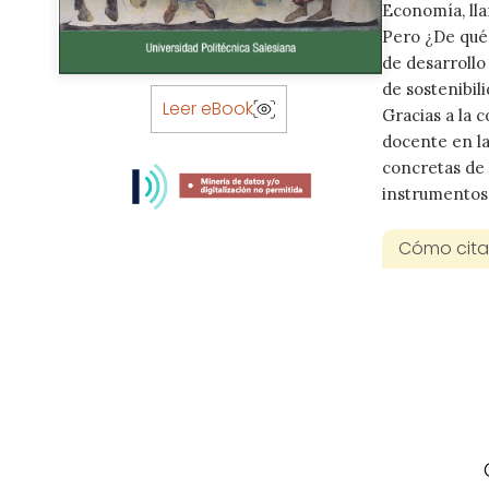
Economía, ll
Pero ¿De qué 
de desarrollo
Skip
de sostenibil
to
Leer eBook
Gracias a la 
the
docente en la
beginning
concretas de 
of
instrumentos 
the
images
Cómo citar
gallery