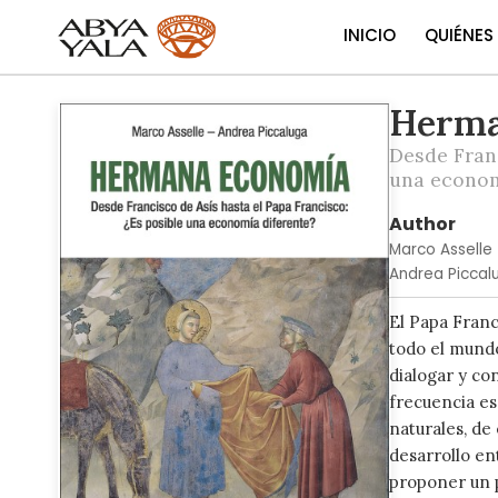
INICIO
QUIÉNES
Herma
Skip
to
Desde Franc
the
una econom
end
of
Author
the
Marco Asselle
images
Andrea Piccal
gallery
El Papa Fran
todo el mundo
dialogar y co
frecuencia es
naturales, de
desarrollo en
proponer un 